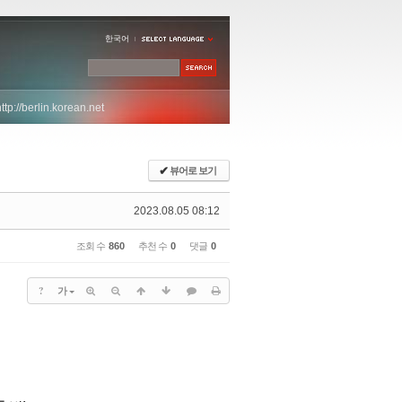
한국어
http://berlin.korean.net
✔
뷰어로 보기
2023.08.05 08:12
조회 수
860
추천 수
0
댓글
0
?
가