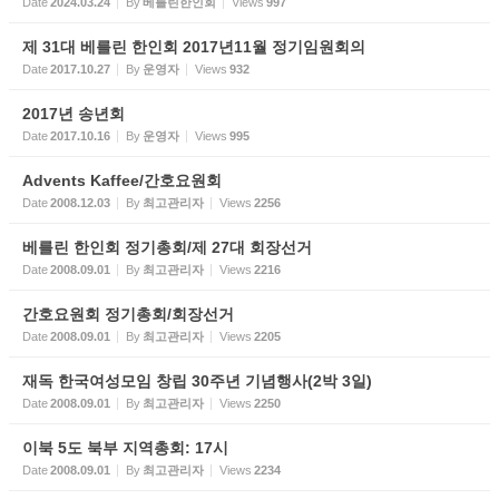
Date
2024.03.24
By
베를린한인회
Views
997
제 31대 베를린 한인회 2017년11월 정기임원회의
Date
2017.10.27
By
운영자
Views
932
2017년 송년회
Date
2017.10.16
By
운영자
Views
995
Advents Kaffee/간호요원회
Date
2008.12.03
By
최고관리자
Views
2256
베를린 한인회 정기총회/제 27대 회장선거
Date
2008.09.01
By
최고관리자
Views
2216
간호요원회 정기총회/회장선거
Date
2008.09.01
By
최고관리자
Views
2205
재독 한국여성모임 창립 30주년 기념행사(2박 3일)
Date
2008.09.01
By
최고관리자
Views
2250
이북 5도 북부 지역총회: 17시
Date
2008.09.01
By
최고관리자
Views
2234