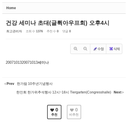
Home
Sketchbook5, 스케치북5
건강 세미나 초대(글뤽아우프회) 오후4시
최고관리자
조회 수
1376
추천 수
0
댓글
0
수정
삭제
Sketchbook5, 스케치북5
20071013
20071013
세미나
Prev
한가람 10주년기념행사
한인회 한가위추석행사 12시~18시 Tiergarten(Congresshalle)
Next
0
0
추천
비추천