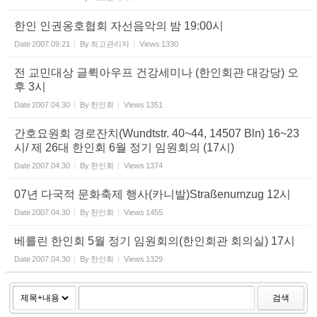
한인 인권옹호협회 자선음악의 밤 19:00시
Date
2007.09.21
By
최고관리자
Views
1330
전 교민대상 글뤽아우프 건강세미나 (한인회관 대강당) 오
후 3시
Date
2007.04.30
By
한인회
Views
1351
간호요원회 경로잔치(Wundtstr. 40~44, 14507 Bln) 16~23
시/ 제 26대 한인회 6월 정기 임원회의 (17시)
Date
2007.04.30
By
한인회
Views
1374
07년 다국적 문화축제 행사(카니발)Straßenumzug 12시
Date
2007.04.30
By
한인회
Views
1455
베를린 한인회 5월 정기 임원회의(한인회관 회의실) 17시
Date
2007.04.30
By
한인회
Views
1329
검색