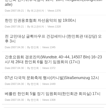
alle)
Date
2007.09.21
By
최고관리자
Views
1376
한인 인권옹호협회 자선음악의 밤 19:00시
Date
2007.09.21
By
최고관리자
Views
1328
전 교민대상 글뤽아우프 건강세미나 (한인회관 대강당) 오
후 3시
Date
2007.04.30
By
한인회
Views
1345
간호요원회 경로잔치(Wundtstr. 40~44, 14507 Bln) 16~23
시/ 제 26대 한인회 6월 정기 임원회의 (17시)
Date
2007.04.30
By
한인회
Views
1372
07년 다국적 문화축제 행사(카니발)Straßenumzug 12시
Date
2007.04.30
By
한인회
Views
1449
베를린 한인회 5월 정기 임원회의(한인회관 회의실) 17시
Date
2007.04.30
By
한인회
Views
1308