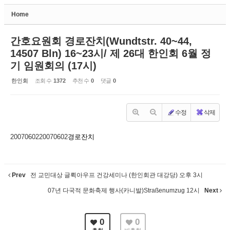
Home
Sketchbook5, 스케치북5
간호요원회 경로잔치(Wundtstr. 40~44,
14507 Bln) 16~23시/ 제 26대 한인회 6월 정
기 임원회의 (17시)
한인회
조회 수
1372
추천 수
0
댓글
0
Sketchbook5, 스케치북5
수정
삭제
20070602
20070602
경로잔치
Prev
전 교민대상 글뤽아우프 건강세미나 (한인회관 대강당) 오후 3시
07년 다국적 문화축제 행사(카니발)Straßenumzug 12시
Next
0
0