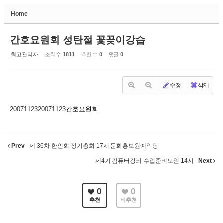
Home
Sketchbook5, 스케치북5
간호요원회 성탄절 꽃꽂이강습
최고관리자
조회 수
1811
추천 수
0
댓글
0
수정
삭제
Sketchbook5, 스케치북5
20071123
20071123
간호요원회
Prev
제 36차 한인회 정기총회 17시 문화홍보원예악당
제4기 컴퓨터강좌 수업준비모임 14시
Next
0
0
추천
비추천