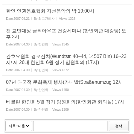
한인 인권옹호협회 자선음악의 밤 19:00시
Date
2007.09.21
By
최고관리자
Views
1328
전 교민대상 글뤽아우프 건강세미나 (한인회관 대강당) 오
후 3시
Date
2007.04.30
By
한인회
Views
1345
간호요원회 경로잔치(Wundtstr. 40~44, 14507 Bln) 16~23
시/ 제 26대 한인회 6월 정기 임원회의 (17시)
Date
2007.04.30
By
한인회
Views
1372
07년 다국적 문화축제 행사(카니발)Straßenumzug 12시
Date
2007.04.30
By
한인회
Views
1450
베를린 한인회 5월 정기 임원회의(한인회관 회의실) 17시
Date
2007.04.30
By
한인회
Views
1309
검색