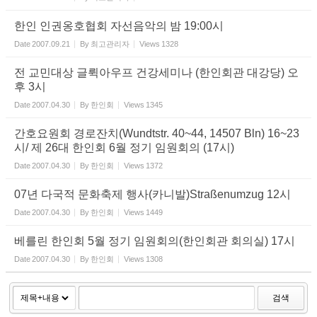
한인 인권옹호협회 자선음악의 밤 19:00시
Date
2007.09.21
By
최고관리자
Views
1328
전 교민대상 글뤽아우프 건강세미나 (한인회관 대강당) 오
후 3시
Date
2007.04.30
By
한인회
Views
1345
간호요원회 경로잔치(Wundtstr. 40~44, 14507 Bln) 16~23
시/ 제 26대 한인회 6월 정기 임원회의 (17시)
Date
2007.04.30
By
한인회
Views
1372
07년 다국적 문화축제 행사(카니발)Straßenumzug 12시
Date
2007.04.30
By
한인회
Views
1449
베를린 한인회 5월 정기 임원회의(한인회관 회의실) 17시
Date
2007.04.30
By
한인회
Views
1308
검색