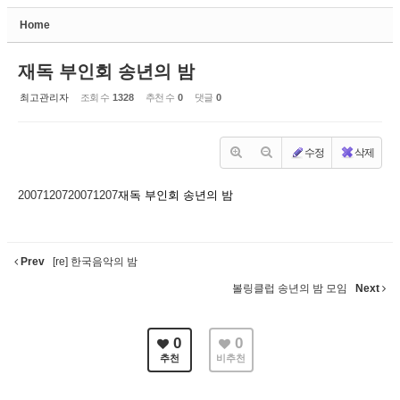
Home
Sketchbook5, 스케치북5
재독 부인회 송년의 밤
최고관리자
조회 수
1328
추천 수
0
댓글
0
수정
삭제
Sketchbook5, 스케치북5
20071207
20071207
재독 부인회 송년의 밤
Prev
[re] 한국음악의 밤
볼링클럽 송년의 밤 모임
Next
0
0
추천
비추천