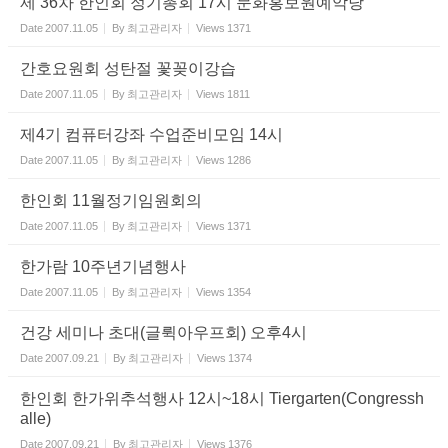
제 36차 한인회 정기총회 17시 문화홍보원예악당
Date
2007.11.05
By
최고관리자
Views
1371
간호요원회 성탄절 꽃꽂이강습
Date
2007.11.05
By
최고관리자
Views
1811
제4기 컴퓨터강좌 수업준비모임 14시
Date
2007.11.05
By
최고관리자
Views
1286
한인회 11월정기임원회의
Date
2007.11.05
By
최고관리자
Views
1371
한가람 10주년기념행사
Date
2007.11.05
By
최고관리자
Views
1354
건강 세미나 초대(글뤽아우프회) 오후4시
Date
2007.09.21
By
최고관리자
Views
1374
한인회 한가위추석행사 12시~18시 Tiergarten(Congressh
alle)
Date
2007.09.21
By
최고관리자
Views
1376