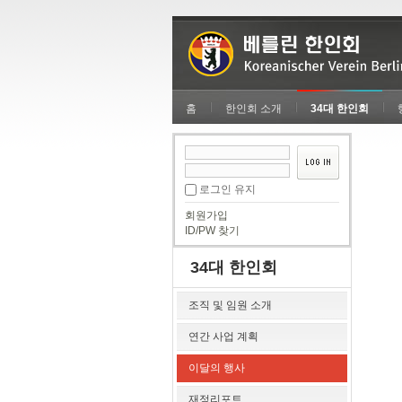
홈
한인회 소개
34대 한인회
로그인 유지
회원가입
ID/PW 찾기
34대 한인회
조직 및 임원 소개
연간 사업 계획
이달의 행사
재정리포트