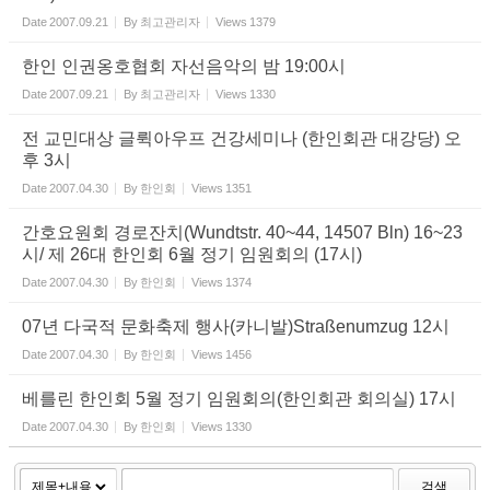
Date
2007.09.21
By
최고관리자
Views
1379
한인 인권옹호협회 자선음악의 밤 19:00시
Date
2007.09.21
By
최고관리자
Views
1330
전 교민대상 글뤽아우프 건강세미나 (한인회관 대강당) 오
후 3시
Date
2007.04.30
By
한인회
Views
1351
간호요원회 경로잔치(Wundtstr. 40~44, 14507 Bln) 16~23
시/ 제 26대 한인회 6월 정기 임원회의 (17시)
Date
2007.04.30
By
한인회
Views
1374
07년 다국적 문화축제 행사(카니발)Straßenumzug 12시
Date
2007.04.30
By
한인회
Views
1456
베를린 한인회 5월 정기 임원회의(한인회관 회의실) 17시
Date
2007.04.30
By
한인회
Views
1330
검색