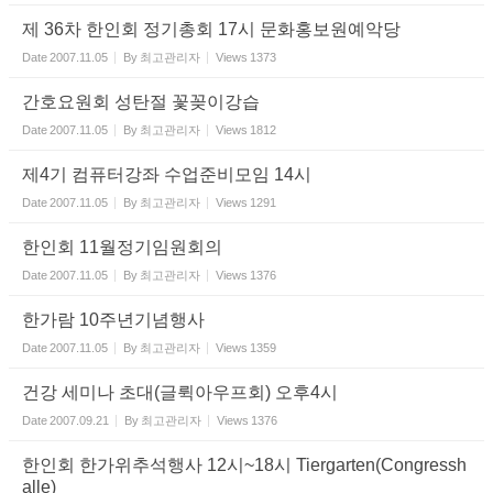
제 36차 한인회 정기총회 17시 문화홍보원예악당
Date
2007.11.05
By
최고관리자
Views
1373
간호요원회 성탄절 꽃꽂이강습
Date
2007.11.05
By
최고관리자
Views
1812
제4기 컴퓨터강좌 수업준비모임 14시
Date
2007.11.05
By
최고관리자
Views
1291
한인회 11월정기임원회의
Date
2007.11.05
By
최고관리자
Views
1376
한가람 10주년기념행사
Date
2007.11.05
By
최고관리자
Views
1359
건강 세미나 초대(글뤽아우프회) 오후4시
Date
2007.09.21
By
최고관리자
Views
1376
한인회 한가위추석행사 12시~18시 Tiergarten(Congressh
alle)