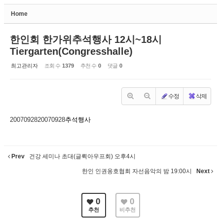
Home
Sketchbook5, 스케치북5
한인회 한가위추석행사 12시~18시
Tiergarten(Congresshalle)
최고관리자
조회 수
1379
추천 수
0
댓글
0
Sketchbook5, 스케치북5
수정
삭제
20070928
20070928
추석행사
Prev
건강 세미나 초대(글뤽아우프회) 오후4시
한인 인권옹호협회 자선음악의 밤 19:00시
Next
0
0
추천
비추천