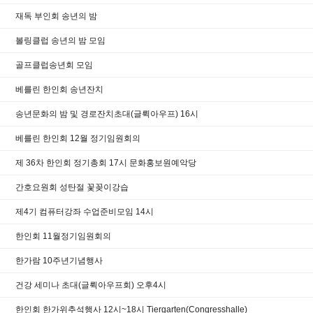
재독 부인회 송년의 밤
볼링클럽 송년의 밤 모임
골프클럽송년회 모임
베를린 한인회 송년잔치
송년문화의 밤 및 경로잔치초대(글뤽아우프) 16시
베를린 한인회 12월 정기임원회의
제 36차 한인회 정기총회 17시 문화홍보원예악당
간호요원회 성탄절 꽃꽂이강습
제4기 컴퓨터강좌 수업준비모임 14시
한인회 11월정기임원회의
한가람 10주년기념행사
건강 세미나 초대(글뤽아우프회) 오후4시
한인회 한가위추석행사 12시~18시 Tiergarten(Congresshalle)