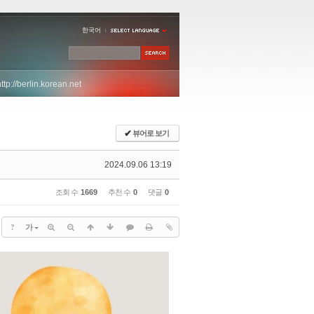
한국어
http://berlin.korean.net
✔
뷰어로 보기
2024.09.06 13:19
조회 수
1669
추천 수
0
댓글
0
?
가