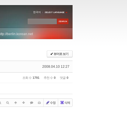
한국어
http://berlin.korean.net
✔
뷰어로 보기
2008.04.10 12:27
조회 수
1791
추천 수
0
댓글
0
수정
삭제