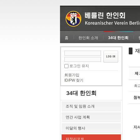
Sketchbook5, 스케치북5
Sketchbook5, 스케치북5
홈
한인회 소개
34대 한인회
재
Sketchbook5, 스케치북5
Sketchbook5, 스케치북5
로그인 유지
제 
회원가입
ID/PW 찾기
최
34대 한인회
첨
조직 및 임원 소개
연간 사업 계획
자
이달의 행사
재정리포트