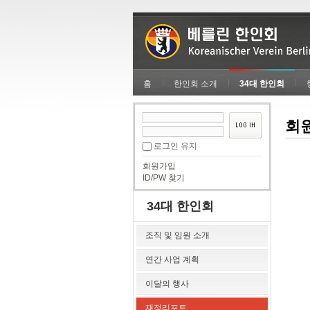
홈
한인회 소개
34대 한인회
회
로그인 유지
회원가입
ID/PW 찾기
34대 한인회
조직 및 임원 소개
연간 사업 계획
이달의 행사
재정리포트