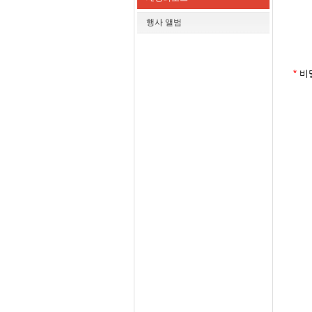
행사 앨범
*
비