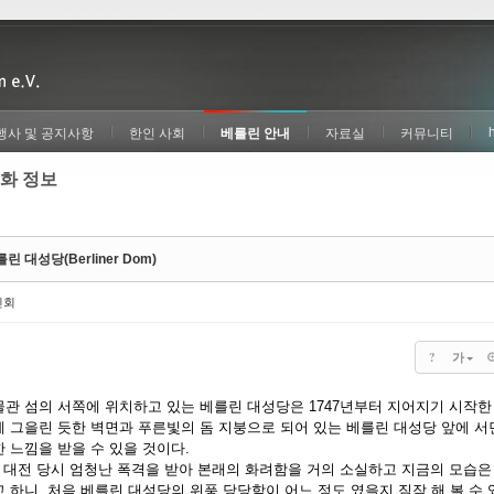
행사 및 공지사항
한인 사회
베를린 안내
자료실
커뮤니티
화 정보
린 대성당(Berliner Dom)
인회
?
가
물관 섬의 서쪽에 위치하고 있는 베를린 대성당은 1747년부터 지어지기 시작한
게 그을린 듯한 벽면과 푸른빛의 돔 지붕으로 되어 있는 베를린 대성당 앞에 서
 느낌을 받을 수 있을 것이다.
차 대전 당시 엄청난 폭격을 받아 본래의 화려함을 거의 소실하고 지금의 모습은
 하니, 처음 베를린 대성당의 위풍 당당함이 어느 정도 였을지 짐작 해 볼 수 