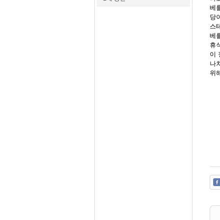
베를
당
스
베를
휴
이
나
위