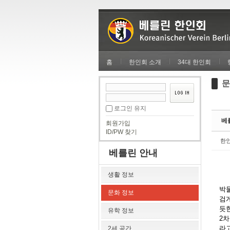
Sketchbook5, 스케치북5
Sketchbook5, 스케치북5
홈
한인회 소개
34대 한인회
문
Sketchbook5, 스케치북5
Sketchbook5, 스케치북5
로그인 유지
베를
회원가입
ID/PW 찾기
한
베를린 안내
생활 정보
박
문화 정보
검
듯한
유학 정보
2
라고
2세 공간