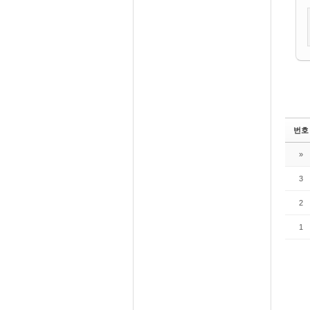
번호
»
3
2
1