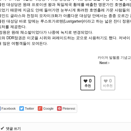
린 대성당은 원래 프로이센 왕과 독일제국 황제를 배출한 명문가인 호엔촐레(Hoh
이었기 때문에 지금도 안에 들어가면 눈부시게 화려한 호엔촐레 가문 사람들의 
테인드 글라스와 천정의 모자이크화가 아름다운 대성당 안에서는 종종 오르간 
린 대성당 바로 앞에는 루스트가르텐(Lustgarten)이라고 하는 넓은 잔디 
식처를 제공한다.
 정원은 원래 채소밭이었다가 나중에 녹지로 변경되었다.
치와 DDR정권은 이곳을 시위와 퍼레이드하는 곳으로 사용하기도 했다. 저녁이
해 많은 여행객들이 모여든다.
카이저 빌헬름 기념교회(Kai
Next
0
0
추천
비추천
Facebook
Twitter
Google
Pinterest
✔
댓글 쓰기