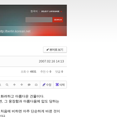
한국어
http://berlin.korean.net
✔
뷰어로 보기
2007.02.16 14:13
조회 수
4931
추천 수
0
댓글
0
수정
삭제
 화려하고 아름다운 건물이다.
면, 그 웅장함과 아름다움에 압도 당하는
 처음에 비하면 아주 단순하게 바뀐 것이
있다.