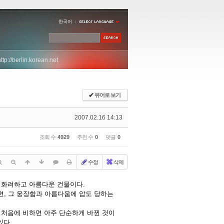
한국어
http://berlin.korean.net
✔
뷰어로 보기
2007.02.16 14:13
조회 수
4929
추천 수
0
댓글
0
수정
삭제
 화려하고 아름다운 건물이다.
면, 그 웅장함과 아름다움에 압도 당하는
 처음에 비하면 아주 단순하게 바뀐 것이
있다.