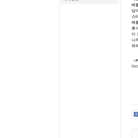
베를
당
스
베를
휴
이
나
위
P
Ged