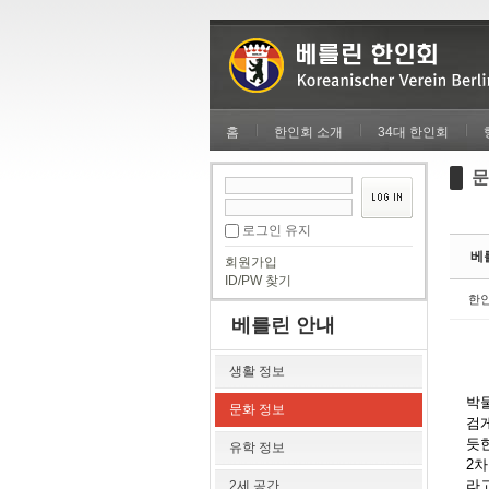
Sketchbook5, 스케치북5
Sketchbook5, 스케치북5
홈
한인회 소개
34대 한인회
문
Sketchbook5, 스케치북5
Sketchbook5, 스케치북5
로그인 유지
베를
회원가입
ID/PW 찾기
한
베를린 안내
생활 정보
박
문화 정보
검
듯한
유학 정보
2
라고
2세 공간