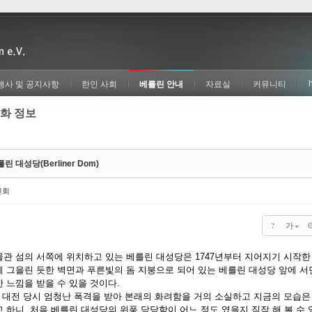
행사 및 공지사항
한인 사회
베를린 안내
자료실
커뮤니티
화 정보
린 대성당(Berliner Dom)
인회
?
가
물관 섬의 서쪽에 위치하고 있는 베를린 대성당은 1747년부터 지어지기 시작한
게 그을린 듯한 벽면과 푸른빛의 돔 지붕으로 되어 있는 베를린 대성당 앞에 서
 느낌을 받을 수 있을 것이다.
차 대전 당시 엄청난 폭격을 받아 본래의 화려함을 거의 소실하고 지금의 모습은
 하니, 처음 베를린 대성당의 위풍 당당함이 어느 정도 였을지 짐작 해 볼 수 