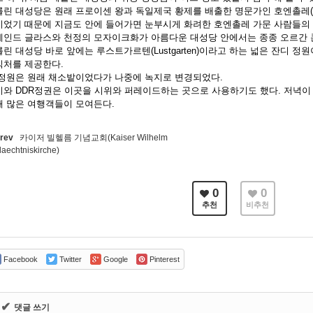
린 대성당은 원래 프로이센 왕과 독일제국 황제를 배출한 명문가인 호엔촐레(Hoh
이었기 때문에 지금도 안에 들어가면 눈부시게 화려한 호엔촐레 가문 사람들의 
테인드 글라스와 천정의 모자이크화가 아름다운 대성당 안에서는 종종 오르간 
린 대성당 바로 앞에는 루스트가르텐(Lustgarten)이라고 하는 넓은 잔디 
식처를 제공한다.
 정원은 원래 채소밭이었다가 나중에 녹지로 변경되었다.
치와 DDR정권은 이곳을 시위와 퍼레이드하는 곳으로 사용하기도 했다. 저녁이
해 많은 여행객들이 모여든다.
rev
카이저 빌헬름 기념교회(Kaiser Wilhelm
aechtniskirche)
0
0
추천
비추천
Facebook
Twitter
Google
Pinterest
✔
댓글 쓰기