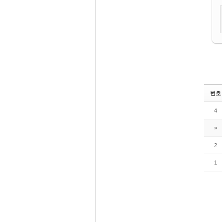
번호
4
»
2
1