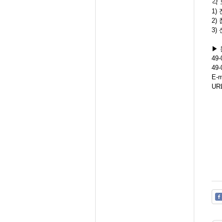
각 
1)
2)
3)
▶ 
49-
49-
E-m
UR