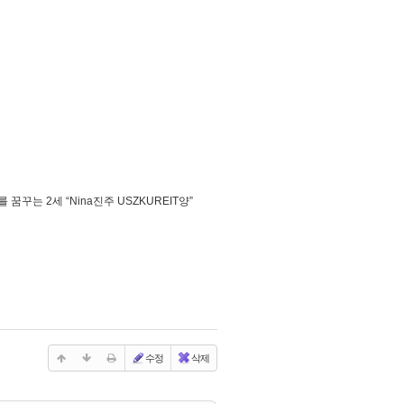
꾸는 2세 “Nina진주 USZKUREIT양”
수정
삭제