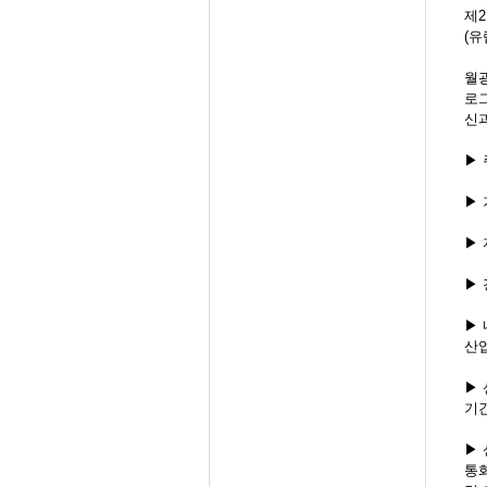
제2회
(유
월
로
신
▶ 주
▶ 
▶ 
▶ 
▶ 
산
▶ 
기간
▶ 
통