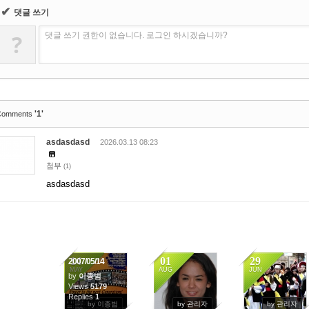
✔
댓글 쓰기
?
댓글 쓰기 권한이 없습니다. 로그인 하시겠습니까?
'1'
Comments
asdasdasd
2026.03.13 08:23
첨부
(1)
asdasdasd
14
01
29
2007/05/14
MAY
AUG
JUN
by
이종범
Views
5179
5539
15826
Replies
1
by 이종범
by 관리자
by 관리자