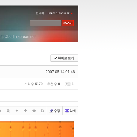
한국어
http://berlin.korean.net
✔
뷰어로 보기
2007.05.14 01:46
조회 수
5179
추천 수
0
댓글
1
수정
삭제