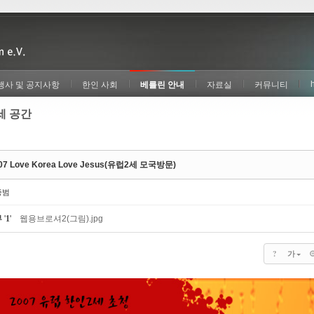
행사 및 공지사항
한인 사회
베를린 안내
자료실
커뮤니티
세 공간
07 Love Korea Love Jesus(유럽2세 모국방문)
종범
부
'
1
'
웹용브로셔2(그림).jpg
?
가