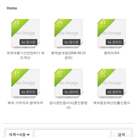
Home
Sketchbook5, 스케치북5
23
23
13
OCT
OCT
OCT
No Image
No Image
No Image
4284
4177
4695
by 영사관
by 영사관
by 관리자
국외여행기간연장허가 제
병역법개정(2006.09.22
병역의무II
Sketchbook5, 스케치북5
도개선
공포)
13
12
12
OCT
APR
APR
No Image
No Image
No Image
6030
5396
6052
by 관리자
by 관리자
by 관리자
해외 거주자의 병역의무
영사관민원서식(혼인증명
재외동포재산반출신청서
서)
검색