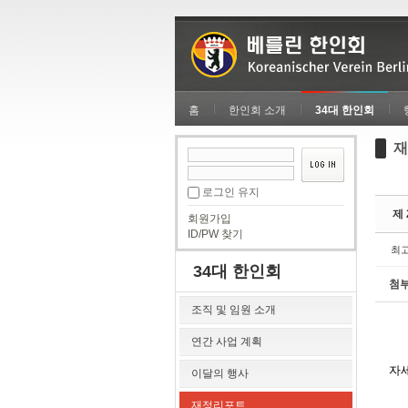
Sketchbook5, 스케치북5
Sketchbook5, 스케치북5
홈
한인회 소개
34대 한인회
재
Sketchbook5, 스케치북5
Sketchbook5, 스케치북5
로그인 유지
제
회원가입
ID/PW 찾기
최
34대 한인회
첨
조직 및 임원 소개
연간 사업 계획
자
이달의 행사
재정리포트