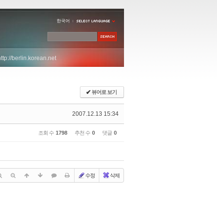
한국어
http://berlin.korean.net
✔
뷰어로 보기
2007.12.13 15:34
조회 수
1798
추천 수
0
댓글
0
수정
삭제