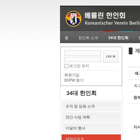
Sketchbook5, 스케치북5
Sketchbook5, 스케치북5
홈
한인회 소개
34대 한인회
재
Sketchbook5, 스케치북5
Sketchbook5, 스케치북5
로그인 유지
제 
회원가입
ID/PW 찾기
최
34대 한인회
첨
조직 및 임원 소개
연간 사업 계획
자
이달의 행사
재정리포트