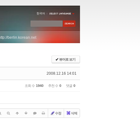
한국어
http://berlin.korean.net
✔
뷰어로 보기
2008.12.16 14:01
조회 수
1940
추천 수
0
댓글
0
수정
삭제