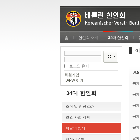
Sketchbook5, 스케치북5
Sketchbook5, 스케치북5
홈
한인회 소개
34대 한인회
이
Sketchbook5, 스케치북5
Sketchbook5, 스케치북5
로그인 유지
번호
회원가입
ID/PW 찾기
공지
34대 한인회
공지
공지
조직 및 임원 소개
공지
연간 사업 계획
공지
이달의 행사
공지
재정리포트