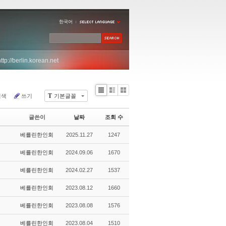
한국어
http://berlin.korean.net
T
검색
쓰기
기본글꼴
Li
Zi
G
st
n
al
e
le
글쓴이
날짜
조회 수
r
y
베를린한인회
2025.11.27
1247
베를린한인회
2024.09.06
1670
베를린한인회
2024.02.27
1537
베를린한인회
2023.08.12
1660
베를린한인회
2023.08.08
1576
베를린한인회
2023.08.04
1510