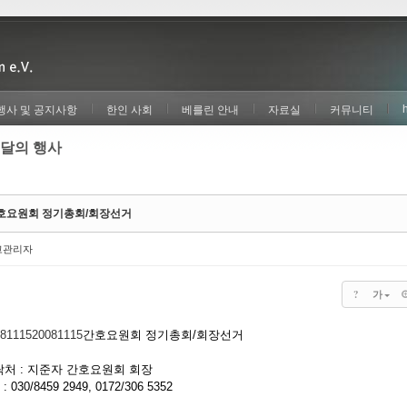
행사 및 공지사항
한인 사회
베를린 안내
자료실
커뮤니티
달의 행사
호요원회 정기총회/회장선거
고관리자
?
가
81115
20081115
간호요원회 정기총회/회장선거
처 : 지준자 간호요원회 회장
. : 030/8459 2949, 0172/306 5352