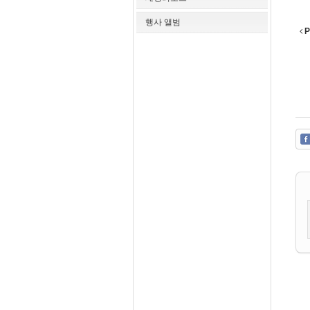
행사 앨범
P