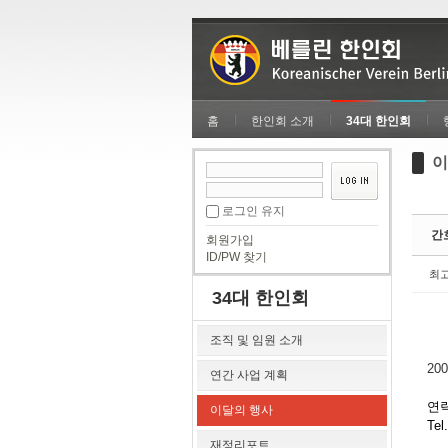
Sketchbook5, 스케치북5
Sketchbook5, 스케치북5
홈
한인회 소개
34대 한인회
이
Sketchbook5, 스케치북5
Sketchbook5, 스케치북5
로그인 유지
간
회원가입
ID/PW 찾기
최
34대 한인회
조직 및 임원 소개
200
연간 사업 계획
연락
이달의 행사
Tel
재정리포트