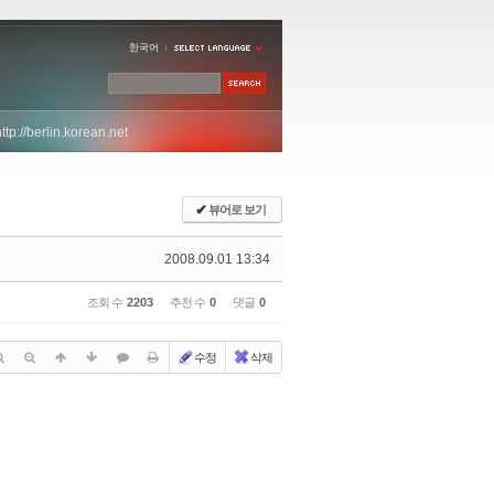
한국어
http://berlin.korean.net
✔
뷰어로 보기
2008.09.01 13:34
조회 수
2203
추천 수
0
댓글
0
수정
삭제