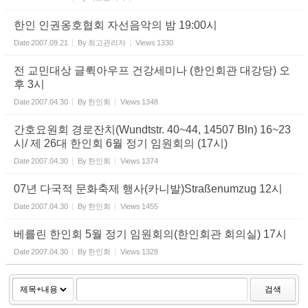
한인 인권옹호협회 자선음악의 밤 19:00시
Date
2007.09.21
By
최고관리자
Views
1330
전 교민대상 글뤽아우프 건강세미나 (한인회관 대강당) 오
후 3시
Date
2007.04.30
By
한인회
Views
1348
간호요원회 경로잔치(Wundtstr. 40~44, 14507 Bln) 16~23
시/ 제 26대 한인회 6월 정기 임원회의 (17시)
Date
2007.04.30
By
한인회
Views
1374
07년 다국적 문화축제 행사(카니발)Straßenumzug 12시
Date
2007.04.30
By
한인회
Views
1455
베를린 한인회 5월 정기 임원회의(한인회관 회의실) 17시
Date
2007.04.30
By
한인회
Views
1328
검색