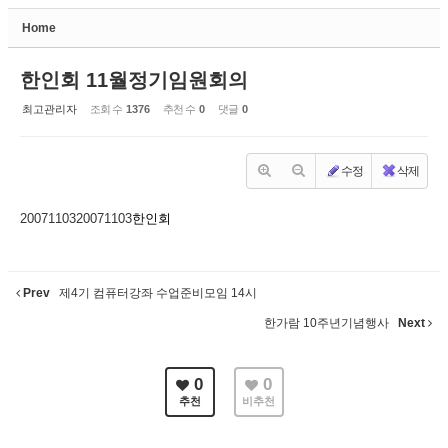
Home
Sketchbook5, 스케치북5
한인회 11월정기임원회의
최고관리자
조회 수
1376
추천 수
0
댓글
0
수정
삭제
Sketchbook5, 스케치북5
20071103
20071103
한인회
Prev
제4기 컴퓨터강좌 수업준비모임 14시
한가람 10주년기념행사
Next
0
0
추천
비추천