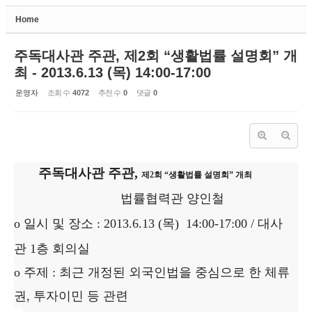
Home
Sketchbook5, 스케치북5
주독대사관 주관, 제2회 “생활법률 설명회” 개
최 - 2013.6.13 (목) 14:00-17:00
운영자
조회 수
4072
추천 수
0
댓글
0
Sketchbook5, 스케치북5
주독대사관 주관
,
제
2
회
“
생활법률 설명회
”
개최
법률협력관 양인철
o
일시 및 장소
: 2013.6.13 (
목
) 14:00-17:00 /
대사
관
1
층 회의실
o
주제
:
최근 개정된 외국인법을 중심으로 한 체류
권
,
투자이민 등 관련