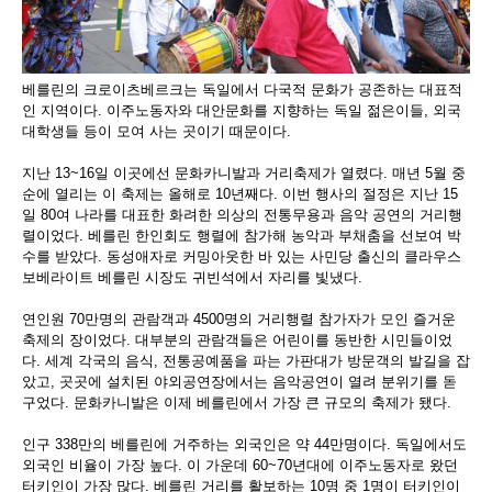
베를린의 크로이츠베르크는 독일에서 다국적 문화가 공존하는 대표적
인 지역이다. 이주노동자와 대안문화를 지향하는 독일 젊은이들, 외국
대학생들 등이 모여 사는 곳이기 때문이다.
지난 13~16일 이곳에선 문화카니발과 거리축제가 열렸다. 매년 5월 중
순에 열리는 이 축제는 올해로 10년째다. 이번 행사의 절정은 지난 15
일 80여 나라를 대표한 화려한 의상의 전통무용과 음악 공연의 거리행
렬이었다. 베를린 한인회도 행렬에 참가해 농악과 부채춤을 선보여 박
수를 받았다. 동성애자로 커밍아웃한 바 있는 사민당 출신의 클라우스
보베라이트 베를린 시장도 귀빈석에서 자리를 빛냈다.
연인원 70만명의 관람객과 4500명의 거리행렬 참가자가 모인 즐거운
축제의 장이었다. 대부분의 관람객들은 어린이를 동반한 시민들이었
다. 세계 각국의 음식, 전통공예품을 파는 가판대가 방문객의 발길을 잡
았고, 곳곳에 설치된 야외공연장에서는 음악공연이 열려 분위기를 돋
구었다. 문화카니발은 이제 베를린에서 가장 큰 규모의 축제가 됐다.
인구 338만의 베를린에 거주하는 외국인은 약 44만명이다. 독일에서도
외국인 비율이 가장 높다. 이 가운데 60~70년대에 이주노동자로 왔던
터키인이 가장 많다. 베를린 거리를 활보하는 10명 중 1명이 터키인이