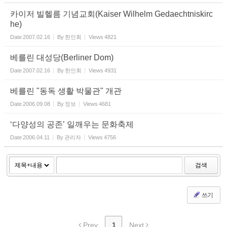
카이저 빌헬름 기념교회(Kaiser Wilhelm Gedaechtniskirc
he)
Date
2007.02.16
By
한인회
Views
4821
베를린 대성당(Berliner Dom)
Date
2007.02.16
By
한인회
Views
4931
베를린 "동독 생활 박물관" 개관
Date
2006.09.08
By
정보
Views
4681
‘다양성의 공존’ 일깨우는 문화축제
Date
2006.04.11
By
관리자
Views
4756
검색
쓰기
Prev
1
Next