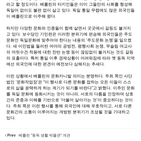
라고 할 정도이다. 베를린의 터키인들은 이미 그들만의 사회를 형성해
독일어 없이도 불편 없이 살고 있다. 독일 통일 무렵에도 많은 외국인들
이 베를린으로 이주해 왔다.
하지만 다양한 문화와 인종들이 함께 살면서 곳곳에서 갈등도 불거지
고 있다. 보수당인 기민련은 이러한 분위기에 편승해 외국인들은 주도
문화인 독일문화에 맞추어야 한다는 내용의 ‘주도문화 논쟁’을 일으켰
다. 새 이민법을 둘러싼 여야의 공방전, 평행사회 논쟁, 무슬림 여교사
의 머릿수건 착용에 대한 찬반 논쟁 등이 끊임없이 불거지는 것도 갈등
의 표출이다. 특히 통일 이후 경제상황이 어려워짐에 따라 옛 동독 지역
에선 외국인에 대한 편견이 예전보다 심해지는 추세다.
이런 상황에서 베를린의 문화카니발 의미는 분명하다. 주최 쪽인 사단
법인 ‘문화작업장’은 “이 행사로 다른 문화를 접하는 모든 이들이 스스
로의 삶을 윤택하게 하는 계기가 되기를 바란다”고 밝혔다. 이주민 문화
를 독일 문화에 동화시키는 것이 아니라, 서로의 다름을 인정하며 상호
간의 존중과 이해를 기반으로 ‘더불어 살아가는 것’이 중요하다는 것이
다. 주최 쪽은 이런 행사를 통해 외국인에 대해 우호적이고, 서로 다른
문화간의 소통이 이루어지는 개방된 분위기가 조성될 것을 기대하고
있다.
Prev
베를린 "동독 생활 박물관" 개관