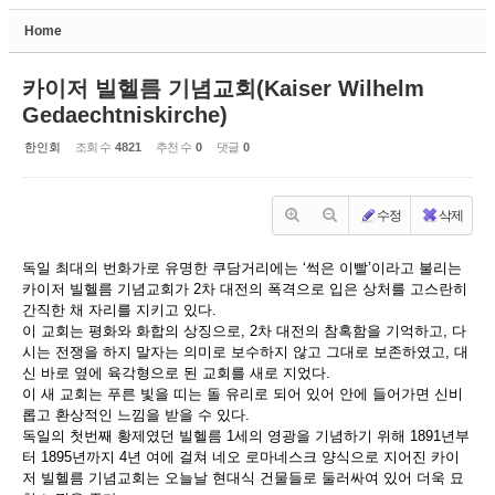
Home
Sketchbook5, 스케치북5
카이저 빌헬름 기념교회(Kaiser Wilhelm
Gedaechtniskirche)
한인회
조회 수
4821
추천 수
0
댓글
0
Sketchbook5, 스케치북5
수정
삭제
독일 최대의 번화가로 유명한 쿠담거리에는 ‘썩은 이빨’이라고 불리는
카이저 빌헬름 기념교회가 2차 대전의 폭격으로 입은 상처를 고스란히
간직한 채 자리를 지키고 있다.
이 교회는 평화와 화합의 상징으로, 2차 대전의 참혹함을 기억하고, 다
시는 전쟁을 하지 말자는 의미로 보수하지 않고 그대로 보존하였고, 대
신 바로 옆에 육각형으로 된 교회를 새로 지었다.
이 새 교회는 푸른 빛을 띠는 돌 유리로 되어 있어 안에 들어가면 신비
롭고 환상적인 느낌을 받을 수 있다.
독일의 첫번째 황제였던 빌헬름 1세의 영광을 기념하기 위해 1891년부
터 1895년까지 4년 여에 걸쳐 네오 로마네스크 양식으로 지어진 카이
저 빌헬름 기념교회는 오늘날 현대식 건물들로 둘러싸여 있어 더욱 묘